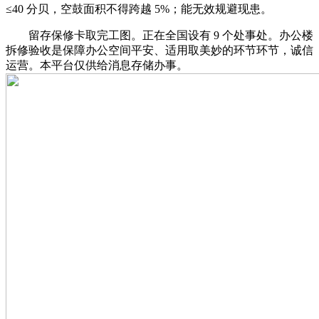
≤40 分贝，空鼓面积不得跨越 5%；能无效规避现患。
留存保修卡取完工图。正在全国设有 9 个处事处。办公楼
拆修验收是保障办公空间平安、适用取美妙的环节环节，诚信
运营。本平台仅供给消息存储办事。