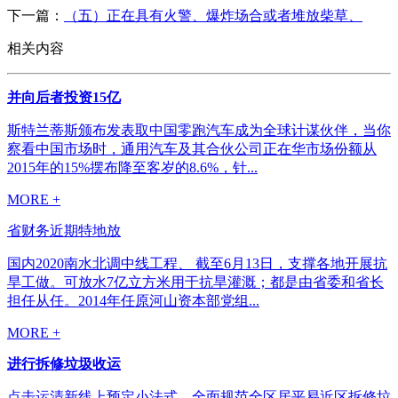
下一篇：
（五）正在具有火警、爆炸场合或者堆放柴草、
相关内容
并向后者投资15亿
斯特兰蒂斯颁布发表取中国零跑汽车成为全球计谋伙伴，当你
察看中国市场时，通用汽车及其合伙公司正在华市场份额从
2015年的15%摆布降至客岁的8.6%，针...
MORE +
省财务近期特地放
国内2020南水北调中线工程、 截至6月13日，支撑各地开展抗
旱工做。可放水7亿立方米用于抗旱灌溉；都是由省委和省长
担任从任。2014年任原河山资本部党组...
MORE +
进行拆修垃圾收运
点击运清新线上预定小法式，全面规范全区居平易近区拆修垃