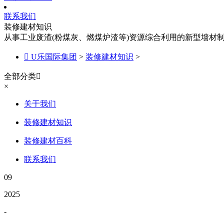
联系我们
装修建材知识
从事工业废渣(粉煤灰、燃煤炉渣等)资源综合利用的新型墙材

U乐国际集团
>
装修建材知识
>
全部分类

×
关于我们
装修建材知识
装修建材百科
联系我们
09
2025
-