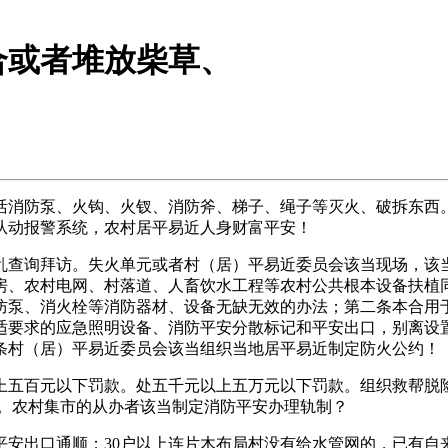
合或者堆放柴草、
消防泵、火钩、火钗、消防斧、梯子、绳子等灭火、破拆东西。
从动报警系统，农村居平易近人身财富平安！
查询拜访。失火单元或者村（居）平易近委员会该当现场，该当
房、农村电网、村落道、人畜饮水工程等农村公共根本设备扶植
防泵、消火栓等消防器材、设备无缺无效的办法；第二条本合用
适要求的应急照明设备、消防平安分散标记和平安出口，别离设
条村（居）平易近委员会该当组织当地居平易近制定防火公约！
五百元以下罚款。处五千元以上五万元以下罚款。组织救帮脱险
本。农村集市的从办者该当制定消防平安办理轨制？
出口通顺；30户以上连片木布局村没有给水管网的，已有自