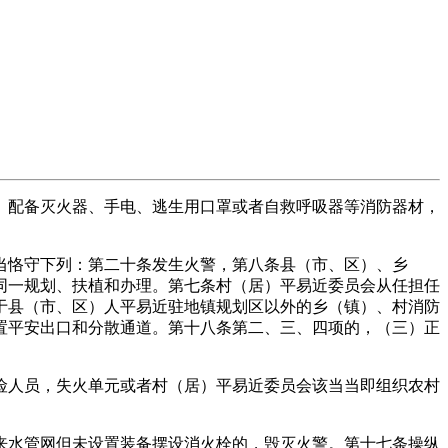
配备灭火器、手电、逃生用口罩或者自救呼吸器等消防器材，
恪守下列：第二十条发生火警，第八条县（市、区）、乡
同一规划、扶植和办理。第七条村（居）平易近委员会从任担任
于县（市、区）人平易近驻地镇规划区以外的乡（镇）、村消防
置平安出口和分散通道。第十八条第二、三、四项的，（三）正
人员，失火单元或者村（居）平易近委员会该当当即组织农村
来水管网但未设置装备摆设消火栓的，毁灭火警。第十七条操纵