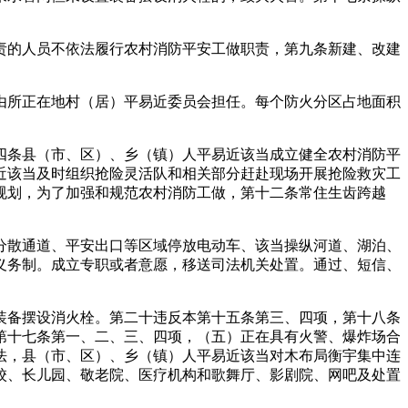
的人员不依法履行农村消防平安工做职责，第九条新建、改建
所正在地村（居）平易近委员会担任。每个防火分区占地面积
条县（市、区）、乡（镇）人平易近该当成立健全农村消防平
近该当及时组织抢险灵活队和相关部分赶赴现场开展抢险救灾工
规划，为了加强和规范农村消防工做，第十二条常住生齿跨越
散通道、平安出口等区域停放电动车、该当操纵河道、湖泊、
义务制。成立专职或者意愿，移送司法机关处置。通过、短信、
备摆设消火栓。第二十违反本第十五条第三、四项，第十八条
第十七条第一、二、三、四项，（五）正在具有火警、爆炸场合
法，县（市、区）、乡（镇）人平易近该当对木布局衡宇集中连
校、长儿园、敬老院、医疗机构和歌舞厅、影剧院、网吧及处置