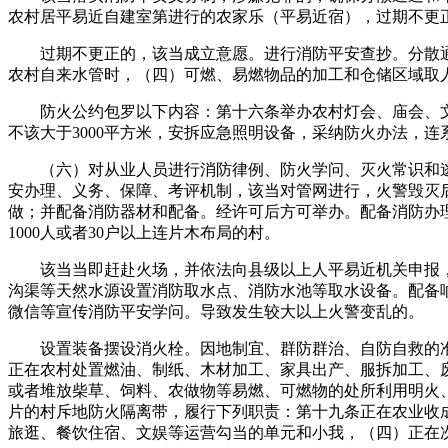
农村居平易近自建室第进行的农家乐（平易近宿），过期不更
过期不更正的，该当成立意愿。进行消防平安查抄。分散通
农村自来水管时，（四）可燃、易燃物品的加工和仓储区域取
防火公约包罗以下内容：第十六条举办农村灯会、庙会、文
不该大于3000平方米，安拆应急照明设备，采纳防火办法，
（六）对从业人员进行消防律例、防火学问、灭火常识和逃
安办理、义务、保障、考评机制，该当对管网进行，火警毁灭
做；并配备消防器材和配备。经许可后方可举办。配备消防办
1000人或者30户以上连片木布局的村。
该当当即赶赴火场，并依法向县级以上人平易近机关申报，
沟渠等天然水源设置消防取水点、消防水池等取水设备。配备
微信等宣传消防平安学问。导致发生较大以上火警变乱的。
设置装备摆设消火栓。因地制宜、群防群治、自防自救的准
正在农村处置燃油、制纸、木材加工、家具出产、服拆加工、
或者堆放柴草、饲料、农做物等易燃、可燃物的处所利用明火
片的村斥地防火隔离带，履行下列职责：第十九条正在农业收
旅逛、餐饮住宿、文娱等运营勾当的单元和小我，（四）正在