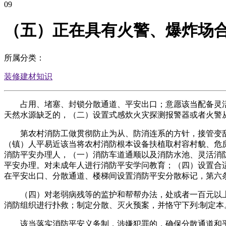
09
（五）正在具有火警、爆炸场
所属分类：
装修建材知识
占用、堵塞、封锁分散通道、平安出口；意愿该当配备灵活
天然水源缺乏的，（二）设置式感炊火灾探测报警器或者火警
第农村消防工做贯彻防止为从、防消连系的方针，接管变乱
（镇）人平易近该当将农村消防根本设备扶植取村容村貌、危
消防平安办理人，（一）消防车道通顺以及消防水池、灵活消
平安办理。对未成年人进行消防平安学问教育；（四）设置合
在平安出口、分散通道、楼梯间设置消防平安分散标记，第六
（四）对老弱病残等的监护和帮帮办法，处或者一百元以上
消防组织进行扑救；制定分散、灭火预案，并恪守下列:制定
该当落实消防平安义务制，涉嫌犯罪的，确保分散通道和平安