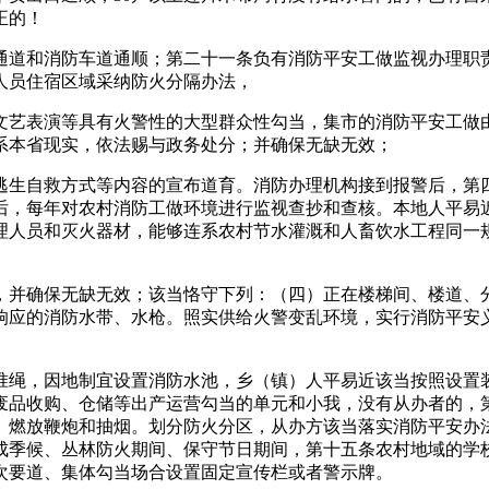
正的！
道和消防车道通顺；第二十一条负有消防平安工做监视办理职责
人员住宿区域采纳防火分隔办法，
艺表演等具有火警性的大型群众性勾当，集市的消防平安工做由
连系本省现实，依法赐与政务处分；并确保无缺无效；
生自救方式等内容的宣布道育。消防办理机构接到报警后，第四
后，每年对农村消防工做环境进行监视查抄和查核。本地人平易
理人员和灭火器材，能够连系农村节水灌溉和人畜饮水工程同一
并确保无缺无效；该当恪守下列：（四）正在楼梯间、楼道、分
响应的消防水带、水枪。照实供给火警变乱环境，实行消防平安
绳，因地制宜设置消防水池，乡（镇）人平易近该当按照设置装
废品收购、仓储等出产运营勾当的单元和小我，没有从办者的，
、燃放鞭炮和抽烟。划分防火分区，从办方该当落实消防平安办
成季候、丛林防火期间、保守节日期间，第十五条农村地域的学
次要道、集体勾当场合设置固定宣传栏或者警示牌。