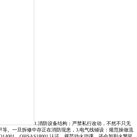
1.消防设备结构：严禁私行改动，不然不只无
等。一旦拆修中存正在消防现患，3.电气线铺设：规范操做流
01、OHSAS18001 认证，规范动火功课。还会加剧火警延