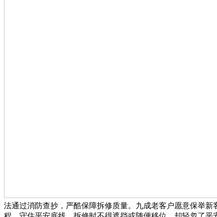
法通过消防查抄，严酷保障拆修质量。九成老客户愿意保举新
程，守住平安底线。拆修时不得遮挡或随便移位，却轻忽了平安取消防