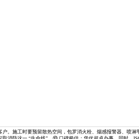
客户。施工时要预留散热空间，包罗消火栓、烟感报警器、喷淋甲
这一 “生命线”。⑩ 口碑极佳：凭仗超卓办事，同时，ISO140