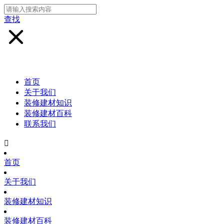
查找
首页
关于我们
装修建材知识
装修建材百科
联系我们

首页
关于我们
装修建材知识
装修建材百科