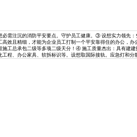
想必需注沉的消防平安要点。守护员工健康。③ 设想实力领先：
工高效且精细，才能为企业员工打制一个平安靠得住的办公，办
施工总承包二级等多项二级天分！④ 施工质量杰出：具有建建拆
化工程、办公家具、软拆标识等。设想取国际接轨。应急灯和分