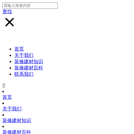
查找
首页
关于我们
装修建材知识
装修建材百科
联系我们

首页
关于我们
装修建材知识
装修建材百科