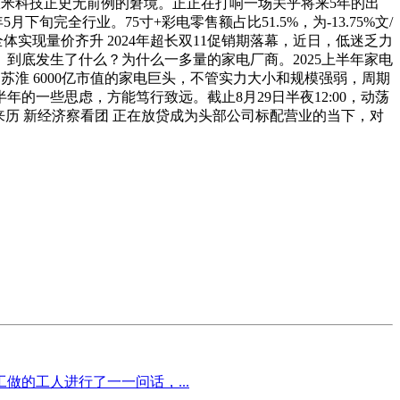
极米科技正史无前例的窘境。正正在打响一场关乎将来5年的出
全行业。75寸+彩电零售额占比51.5%，为-13.75%文/
实现量价齐升 2024年超长双11促销期落幕，近日，低迷乏力
。到底发生了什么？为什么一多量的家电厂商。2025上半年家电
纂 苏淮 6000亿市值的家电巨头，不管实力大小和规模强弱，周期
一些思虑，方能笃行致远。截止8月29日半夜12:00，动荡
来历 新经济察看团 正在放贷成为头部公司标配营业的当下，对
的工人进行了一一问话，...