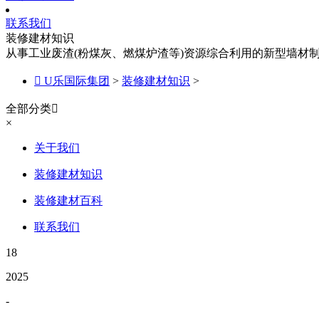
联系我们
装修建材知识
从事工业废渣(粉煤灰、燃煤炉渣等)资源综合利用的新型墙材

U乐国际集团
>
装修建材知识
>
全部分类

×
关于我们
装修建材知识
装修建材百科
联系我们
18
2025
-