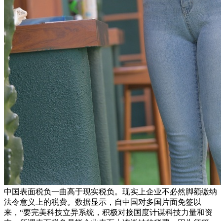
中国表面税负一曲高于现实税负。现实上企业不必然脚额缴纳
法令意义上的税费。数据显示，自中国对多国片面免签以
来，“要完美科技立异系统，积极对接国度计谋科技力量和资