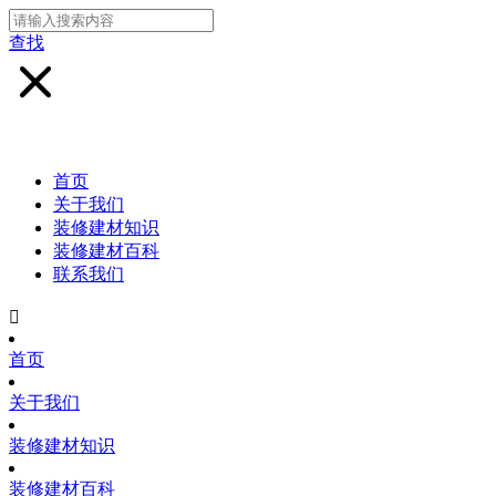
查找
首页
关于我们
装修建材知识
装修建材百科
联系我们

首页
关于我们
装修建材知识
装修建材百科