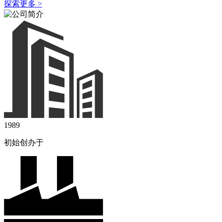
探索更多 >
1989
初始创办于