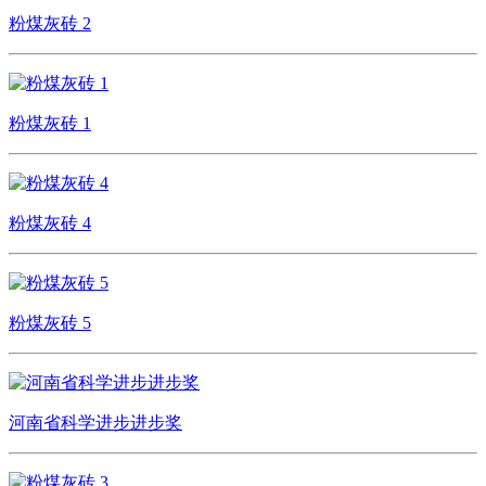
粉煤灰砖 2
粉煤灰砖 1
粉煤灰砖 4
粉煤灰砖 5
河南省科学进步进步奖