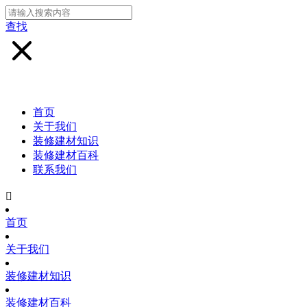
查找
首页
关于我们
装修建材知识
装修建材百科
联系我们

首页
关于我们
装修建材知识
装修建材百科