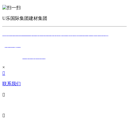
U乐国际集团建材集团
洛阳市偃师区U乐国际集团综合利用建材有限公司 版权所有
网站地图
网站建设：
U乐国际集团
×

联系我们

