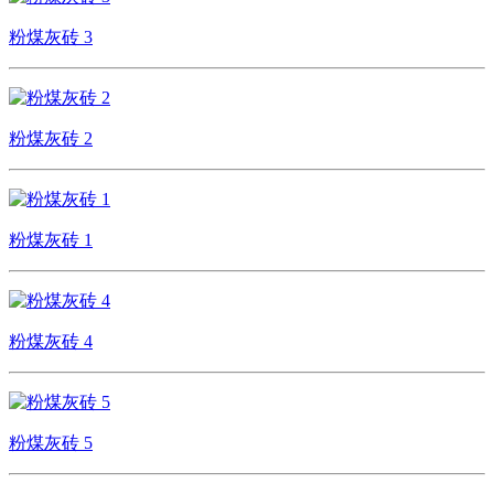
粉煤灰砖 3
粉煤灰砖 2
粉煤灰砖 1
粉煤灰砖 4
粉煤灰砖 5