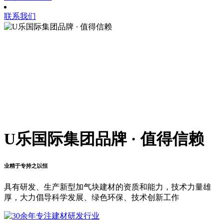
联系我们
U乐国际集团品牌 · 值得信赖
业精于专持之以恒
具有研发、生产新型加气块建材的资质和能力，技术力量雄
厚，大力倡导科学发展、绿色环保、技术创新工作