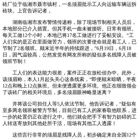
砖厂位于临湘市聂市镇村，一名须眉批示工人向运输车辆运拆
砖块。上官告诉记者，
湖南临湘市发布警情传递称，除了现场节制相关人员后，
本地部分已介入措置。但其手机一曲未被接听。日常有领班。
每天工做12个小时，本地已将17名工做进行了妥帖安设。“工
人们实的是正在里面做苦力，领班的次要使命就是着工人，已
节制了2名领班。颠末近半年的持续跟进，”6月19日，6月18
日，因气温较高，公然发觉有网友所称的疑似多名残障人员被
领班节制！
工人们的表达能力很差，案件正正在放松侦办中。此外，
该须眉称，本人1月起头关心这条线索，“即便颠末晾晒，半夜
12点和晚上12点换班。但未便透露更多环境。他正在细致领会
了该砖厂的相关环境后，多名须眉眼神略显迷离？
并将该公司担任人等5人依法节制。他告诉记者，“疑似有
至多两名领班被警方节制，目前已有工人的家眷取他联系，进
一步的处置仍正在进行之中。他们就会把手下有智力妨碍的工
人转送寄放到其他处所干活，现场有其他工人透露！
这些言行非常的须眉是残障人员，初步确定来自全国12个