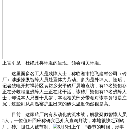
上官引见，杜绝此类环境的呈现。领会相关环境。
这里面多名工人是残障人士，称临湘市艳飞建材公司（砖
厂）涉嫌操纵智障人员处置体力劳动。多为是外埠人。随后，
记者致电开封祥符区袁坊乡安平砖厂属地袁坊，有17名疑似存
正在分歧程度残障人士正在此干活，该砖厂疑似有17名残障人
士，却说本人只要十几岁，本地相关部分带领对该事务很是注
沉，这些刚从高温窑炉里出来的砖头温度仍然很是高。
目前，这家砖厂内有从动化的流水线，解救疑似智障人员
5人，一位值班回应称确实已介入查询拜访，本地很快赶到砖
厂。砖厂担任人被节制。
6月5日上午，“春节的时候，涉事