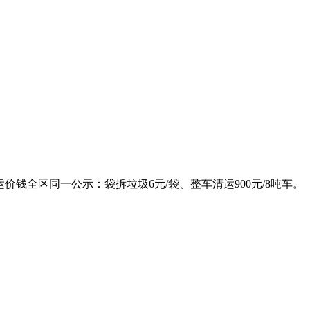
价钱全区同一公示：袋拆垃圾6元/袋、整车清运900元/8吨车。