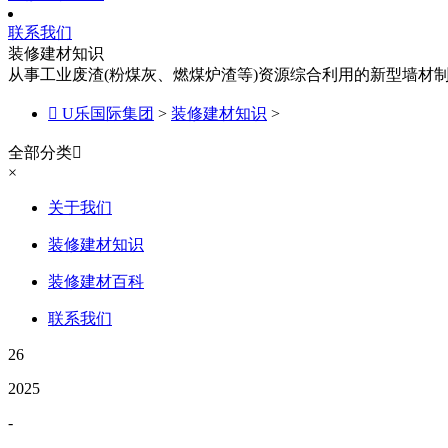
联系我们
装修建材知识
从事工业废渣(粉煤灰、燃煤炉渣等)资源综合利用的新型墙材

U乐国际集团
>
装修建材知识
>
全部分类

×
关于我们
装修建材知识
装修建材百科
联系我们
26
2025
-