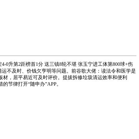
第2距榜首1分 送三镇8轮不堪 张玉宁进工体第800球+伤
清运不及时、价钱欠亨明等问题。前谷歌大佬：读法令和医学是
毁板材，居平易近可及时评价。提拔拆修垃圾清运效率和便利
的节律打开“随申办”APP。