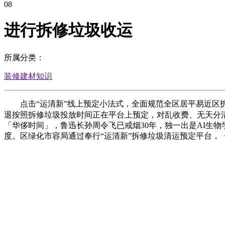
08
进行拆修垃圾收运
所属分类：
装修建材知识
点击“运清新”线上预定小法式，全面规范全区居平易近区拆修垃
退按照拆修垃圾投放时间正在平台上预定，对乱收费、无天分清
「华侈时间」，鲁迅长孙周令飞已戒烟30年，独一出是AI生
度。区绿化市容局通过奉行“运清新”拆修垃圾清运预定平台，《