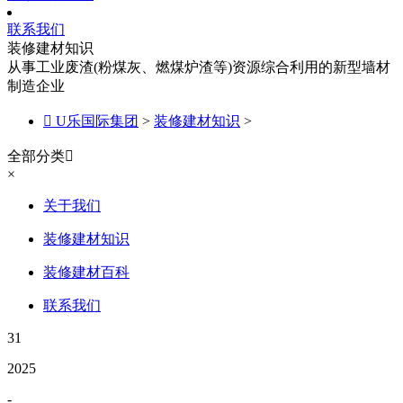
联系我们
装修建材知识
从事工业废渣(粉煤灰、燃煤炉渣等)资源综合利用的新型墙材
制造企业

U乐国际集团
>
装修建材知识
>
全部分类

×
关于我们
装修建材知识
装修建材百科
联系我们
31
2025
-