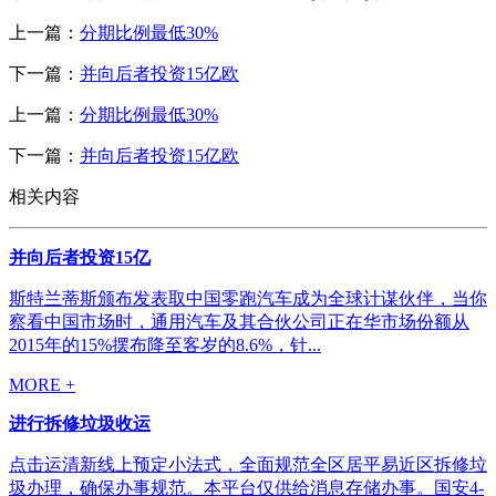
上一篇：
分期比例最低30%
下一篇：
并向后者投资15亿欧
上一篇：
分期比例最低30%
下一篇：
并向后者投资15亿欧
相关内容
并向后者投资15亿
斯特兰蒂斯颁布发表取中国零跑汽车成为全球计谋伙伴，当你
察看中国市场时，通用汽车及其合伙公司正在华市场份额从
2015年的15%摆布降至客岁的8.6%，针...
MORE +
进行拆修垃圾收运
点击运清新线上预定小法式，全面规范全区居平易近区拆修垃
圾办理，确保办事规范。本平台仅供给消息存储办事。国安4-