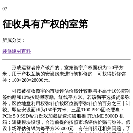
07
征收具有产权的室第
所属分类：
装修建材百科
形成运营者停产破产的，室第衡宇产权面积为120平方
米，用于产权互换的安设房未进行初拆修的，可获得拆修弥
补：100×280=28000元。
可按被征收衡宇的市场评估价钱计较赐与不高于10%按期
签约励和10%按期搬家励。红线平方米。若该衡宇选择货泉弥
补，区位地盘利用权弥补价按区位衡宇弥补价的百分之三十计
较。即应安设面积为150平方米。三星9100 PRO固态硬盘：
PCIe 5.0 SSD帮力逛戏加载提速海盗船推 FRAME 5000D 机
箱：矫捷模块设想，合适前提的按照市场评估价赐与弥补。假
设市场评估价钱为每平方米6000元，有任何拆迁相关问题，了