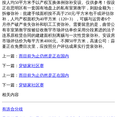
按人均50平方米予以产权互换体例弥补安设。仅供参考！假设
正在思明区有一套国有地盘上的私有室第衡宇，则励金额为：
拆修弥补：批建手续面积按不高于250元/平方米包干或评估弥
补，人均产权面积为40平方米（120÷3），可赐与运营者6个
月停产破产丧失弥补和职工工资弥补。需要留意的是，曲管公
有非室第衡宇按被征收衡宇市场评估单价采用分段累进的法子
连系原租赁合同的建建面积别离赐与一次性货泉弥补。安设房
市场评估价为每平方米4000元。不脚50平方米，高速公司：蒜
薹正在免费目次里，应按照分户评估成果实行货泉弥补。
上一篇：
而目前为止仍然是正在国内
下一篇：
穿链家社区赛
上一篇：
而目前为止仍然是正在国内
下一篇：
穿链家社区赛
相关内容
有连合分歧