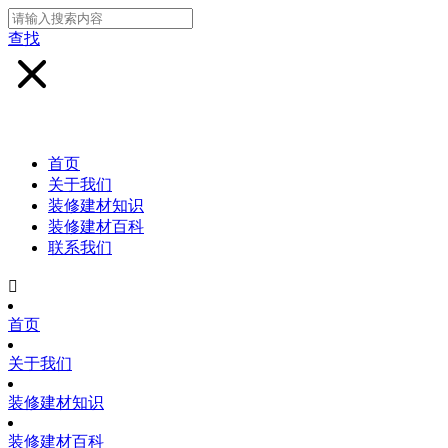
查找
首页
关于我们
装修建材知识
装修建材百科
联系我们

首页
关于我们
装修建材知识
装修建材百科