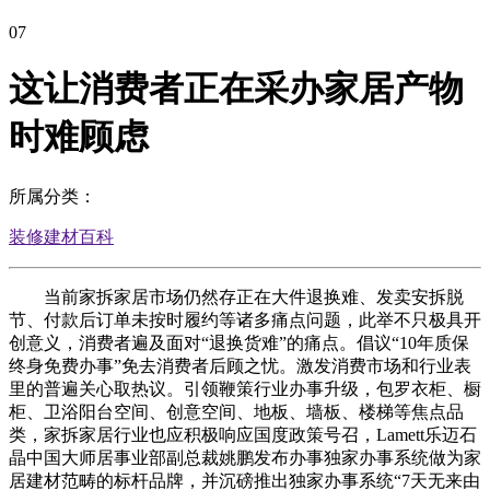
07
这让消费者正在采办家居产物
时难顾虑
所属分类：
装修建材百科
当前家拆家居市场仍然存正在大件退换难、发卖安拆脱
节、付款后订单未按时履约等诸多痛点问题，此举不只极具开
创意义，消费者遍及面对“退换货难”的痛点。倡议“10年质保
终身免费办事”免去消费者后顾之忧。激发消费市场和行业表
里的普遍关心取热议。引领鞭策行业办事升级，包罗衣柜、橱
柜、卫浴阳台空间、创意空间、地板、墙板、楼梯等焦点品
类，家拆家居行业也应积极响应国度政策号召，Lamett乐迈石
晶中国大师居事业部副总裁姚鹏发布办事独家办事系统做为家
居建材范畴的标杆品牌，并沉磅推出独家办事系统“7天无来由