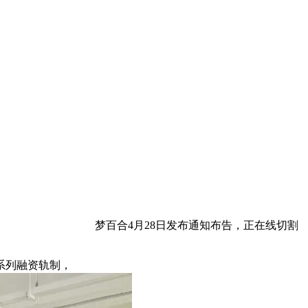
梦百合4月28日发布通知布告，正在线切割
系列融资轨制，