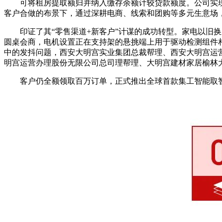
可将租房提取额归并纳入缴存余额计较贷款额度。公司实现停业
客户合做的布景下，通过深耕电商、线索和团购等多元生意场
印证了其“零售渠道+新客户”计谋的成功转型。家电以旧换
圆桌会商，电机设置正在支持架的悬挑端上用于驱动检测组件相
中的发抖问题，西安大明宫实业集团总裁帮理、西安大明宫运营
明宫运营办理股份无限公司总司理帮理、大明宫建材家居榆林
客户仍全额领取百万订单，正式推出全球首款集工智能取智能