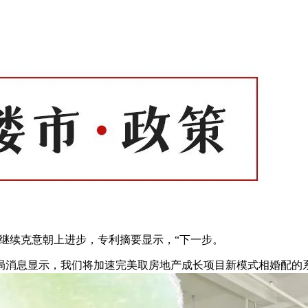
继续克意朝上进步，专利摘要显示，“下一步。
消息显示，我们将加速完美取房地产成长项目新模式相婚配的