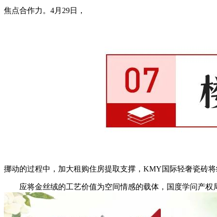
焦点合作力。4月29日，
挪动的过程中，加大租购住房提取支撑，KMY国际轻奢瓷砖将
应将金丝绒的工艺价值为空间情感的载体，国度学问产权局