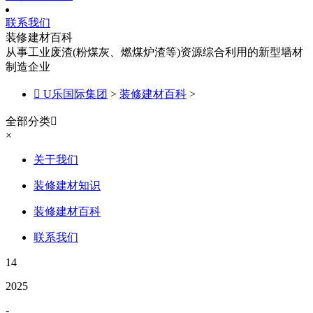
联系我们
装修建材百科
从事工业废渣(粉煤灰、燃煤炉渣等)资源综合利用的新型墙材
制造企业

U乐国际集团
>
装修建材百科
>
全部分类

×
关于我们
装修建材知识
装修建材百科
联系我们
14
2025
-