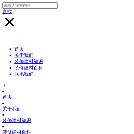
查找
首页
关于我们
装修建材知识
装修建材百科
联系我们

首页
关于我们
装修建材知识
装修建材百科