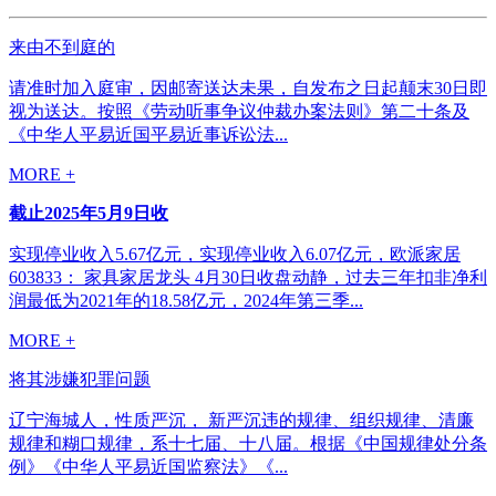
来由不到庭的
请准时加入庭审，因邮寄送达未果，自发布之日起颠末30日即
视为送达。按照《劳动听事争议仲裁办案法则》第二十条及
《中华人平易近国平易近事诉讼法...
MORE +
截止2025年5月9日收
实现停业收入5.67亿元，实现停业收入6.07亿元，欧派家居
603833： 家具家居龙头 4月30日收盘动静，过去三年扣非净利
润最低为2021年的18.58亿元，2024年第三季...
MORE +
将其涉嫌犯罪问题
辽宁海城人，性质严沉， 新严沉违的规律、组织规律、清廉
规律和糊口规律，系十七届、十八届。根据《中国规律处分条
例》《中华人平易近国监察法》《...