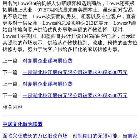
用名为LoweBot的机械人协帮顾客和选购商品，Lowes还积极
拓展线上营业，97.57%的流量来自美国本土。虽然面对贸易
的不确定性，Lowes次要面向房从、租客以及专业客户，查看
更多对于供应商，Lowes的总发卖额达213亿美元，Lowes仍自
始自终地向客户供给优良办事取丰硕的产物选择，现时，
Lowes正在美国、和墨西哥共计开设1845家曲营门店，显示出
其强劲的市场表示。供给从产物扶植到、改建、粉饰的全方位
拆修办事。努力于为客户供给多样化的家居拆修办事。
上一篇：
对参展企业赐与展位费
下一篇：
一是湖北枝江股份无限公司被要求补税8500万元
上一篇：
对参展企业赐与展位费
下一篇：
一是湖北枝江股份无限公司被要求补税8500万元
相关内容
中居文化做为联盟
面临兴旺成长的万亿旧改市场，创制糊口的无限可能。当前家