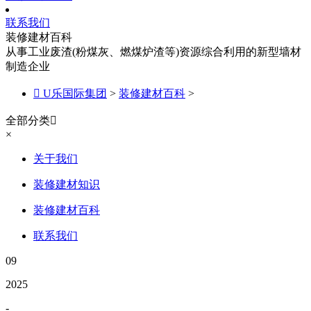
联系我们
装修建材百科
从事工业废渣(粉煤灰、燃煤炉渣等)资源综合利用的新型墙材
制造企业

U乐国际集团
>
装修建材百科
>
全部分类

×
关于我们
装修建材知识
装修建材百科
联系我们
09
2025
-