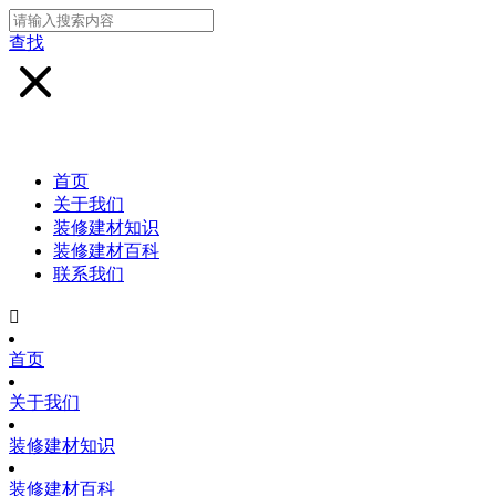
查找
首页
关于我们
装修建材知识
装修建材百科
联系我们

首页
关于我们
装修建材知识
装修建材百科