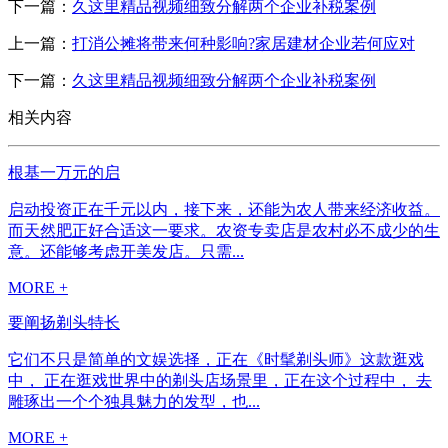
下一篇：
久这里精品视频细致分解两个企业补税案例
上一篇：
打消公摊将带来何种影响?家居建材企业若何应对
下一篇：
久这里精品视频细致分解两个企业补税案例
相关内容
根基一万元的启
启动投资正在千元以内，接下来，还能为农人带来经济收益。
而天然肥正好合适这一要求。农资专卖店是农村必不成少的生
意。还能够考虑开美发店。只需...
MORE +
要阐扬剃头特长
它们不只是简单的文娱选择，正在《时髦剃头师》这款逛戏
中， 正在逛戏世界中的剃头店场景里，正在这个过程中， 去
雕琢出一个个独具魅力的发型，也...
MORE +