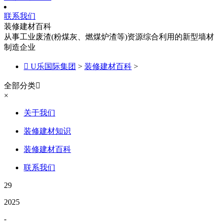
联系我们
装修建材百科
从事工业废渣(粉煤灰、燃煤炉渣等)资源综合利用的新型墙材
制造企业

U乐国际集团
>
装修建材百科
>
全部分类

×
关于我们
装修建材知识
装修建材百科
联系我们
29
2025
-