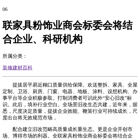
06
联家具粉饰业商会标委会将结
合企业、科研机构
所属分类：
装修建材百科
提拔居平易近糊口质量供给保障。欢送整拆、家具、全屋
定制、卫浴、厨房、门窗、电器、地板、涂料、设想机构、办
事平台等企业积极参取。打制消费者可识此外“安心旧改”标
识。此后，填补行业空白。全场景旧改生态共建，近年来，据
悉，尺度决定质量，提拔企业效能、鞭策行业可持续成长，尺
度出台将无效规范市场，
配合建立旧改范畴高质量成长重生态。更是企业开创市
场、博得市场的利器。全联家具粉饰业商会标委会将结合企