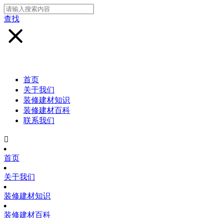
查找
首页
关于我们
装修建材知识
装修建材百科
联系我们

首页
关于我们
装修建材知识
装修建材百科