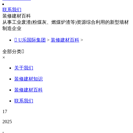
联系我们
装修建材百科
从事工业废渣(粉煤灰、燃煤炉渣等)资源综合利用的新型墙材
制造企业

U乐国际集团
>
装修建材百科
>
全部分类

×
关于我们
装修建材知识
装修建材百科
联系我们
17
2025
-