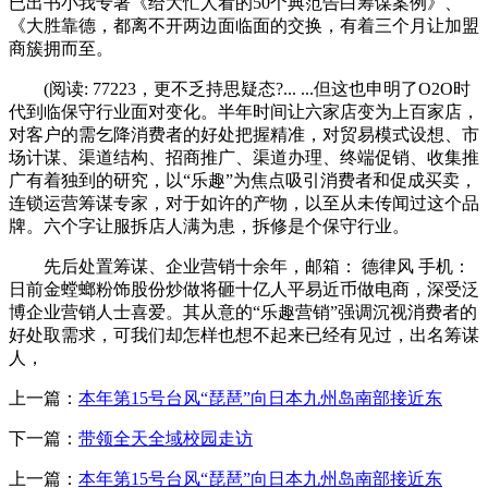
已出书小我专著《给大忙人看的50个典范告白筹谋案例》、
《大胜靠德，都离不开两边面临面的交换，有着三个月让加盟
商簇拥而至。
(阅读: 77223，更不乏持思疑态?... ...但这也申明了O2O时
代到临保守行业面对变化。半年时间让六家店变为上百家店，
对客户的需乞降消费者的好处把握精准，对贸易模式设想、市
场计谋、渠道结构、招商推广、渠道办理、终端促销、收集推
广有着独到的研究，以“乐趣”为焦点吸引消费者和促成买卖，
连锁运营筹谋专家，对于如许的产物，以至从未传闻过这个品
牌。六个字让服拆店人满为患，拆修是个保守行业。
先后处置筹谋、企业营销十余年，邮箱： 德律风 手机：
日前金螳螂粉饰股份炒做将砸十亿人平易近币做电商，深受泛
博企业营销人士喜爱。其从意的“乐趣营销”强调沉视消费者的
好处取需求，可我们却怎样也想不起来已经有见过，出名筹谋
人，
上一篇：
本年第15号台风“琵琶”向日本九州岛南部接近东
下一篇：
带领全天全域校园走访
上一篇：
本年第15号台风“琵琶”向日本九州岛南部接近东