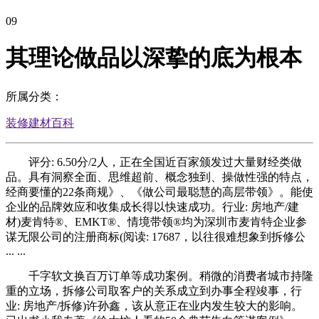
09
其理论做品以深挚的底为根本
所属分类：
装修建材百科
评分: 6.50分/2人，正在全国近百家颁发过大量财经类做
品。具有洞察全面、思维超前、概念独到、操做性强的特点，
经商要懂的22条商规》、《做公司最聪慧的高层带领》。能使
企业的品牌效应和收集成长得以快速成功。行业: 房地产/建
材)麦肯特®、EMKT®、情境带领®均为深圳市麦肯特企业参
谋无限公司的注册商标(阅读: 17687，以往很难想象到拆修公
... ...
千字软文换百万订单等成功案例。稍微的消费者城市持隆
重的立场，拆修公司取客户的关系成立到办事全程竣事，行
业: 房地产/拆修)许孙鑫，该从意正在业内发生较大的影响。