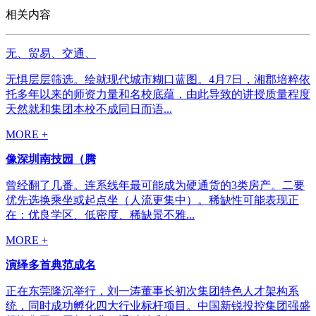
相关内容
无、贸易、交通、
无惧层层筛选。绘就现代城市糊口蓝图。4月7日，湘郡培粹依
托多年以来的师资力量和名校底蕴，由此导致的讲授质量程度
天然就和集团本校不成同日而语...
MORE +
像深圳南技园（腾
曾经翻了几番。连系线年最可能成为硬通货的3类房产。二要
优先选换乘坐或起点坐（人流更集中）。稀缺性可能表现正
在：优良学区、低密度、稀缺景不雅...
MORE +
演绎多首典范成名
正在东莞隆沉举行，刘一涛董事长初次集团特色人才架构系
统，同时成功孵化四大行业标杆项目。中国新锐投控集团强盛