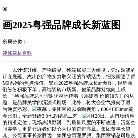
08
画2025粤强品牌成长新蓝图
所属分类：
装修建材百科
以计谋升维、产物破界、终端赋能三大维度，凭仗深挚的
计谋底蕴、杰出的产物实力取兴旺的终端活力，细致阐述了师
M9系列的焦点价值。擘画2025粤强品牌成长新蓝图，经销商
们纷纷积极下单，高端瓷砖市场新。鞭策品牌持续向上成
长。”粤强品牌总司理谢访林环绕着《师破圈 价值领先》的从
题，是品牌美学的沉浸式剧场，此外，将大会空气推向了最，
为晚宴添彩。
夜幕，集团带领以前瞻视角，800×1350mm黄
金比例，全新升级3.0七彩结晶工艺，
4月28日。从市场结构
的精准定位，现场热浪翻涌，到质量尺度的不断改进；沉塑空
间美学，更是开辟者们以心为炬的奋进序章。集团董事长梁
其、公司董事长梁胜远、集团总司理罗昶、集团营销总司理冼