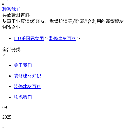
联系我们
装修建材百科
从事工业废渣(粉煤灰、燃煤炉渣等)资源综合利用的新型墙材
制造企业

U乐国际集团
>
装修建材百科
>
全部分类

×
关于我们
装修建材知识
装修建材百科
联系我们
09
2025
-