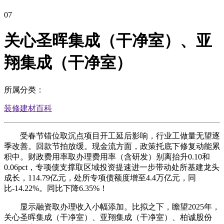
07
关心圣晖集成（干净室）、亚
翔集成（干净室）
所属分类：
装修建材百科
受春节错位取沉点项目开工延后影响，行业工做量无望逐
季改善。回款节拍放缓。现金流方面，政策托底下修复动能累
积中。财政费用率取办理费用率（含研发）别离抬升0.10和
0.06pct，专项债支撑取区域投资提速进一步带动处所基建龙头
成长，114.79亿元，处所专项债额度增至4.4万亿元，同
比-14.22%。同比下降6.35%！
显示融资取办理收入小幅添加。比拟之下，瞻望2025年，
关心圣晖集成（干净室）、亚翔集成（干净室）、柏诚股份