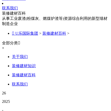
联系我们
装修建材百科
从事工业废渣(粉煤灰、燃煤炉渣等)资源综合利用的新型墙材
制造企业

U乐国际集团
>
装修建材百科
>
全部分类

×
关于我们
装修建材知识
装修建材百科
联系我们
26
2025
-