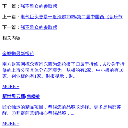
下一篇：
强不雅众的参取感
上一篇：
电气巨头更是一度涨超700%第二届中国西北音乐节
下一篇：
强不雅众的参取感
相关内容
金螳螂最新报价
南方财富网概念查询东西为您拾掇了归属于拆修，A股关于拆
修的上市公司具体分布环境为：从板的有2家、中小板的有10
家、创业板的有1家。财报显示，财...
MORE +
新世界云耀(售楼处
匠心独运的精品项目，恭候您的品鉴取选择。更多是局部苏
醒。㊣开辟商营销核心恭候品鉴，...
MORE +