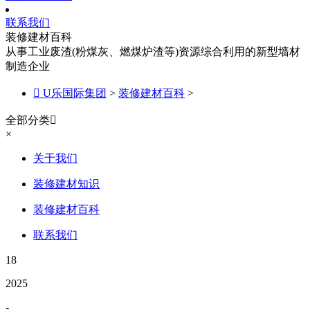
联系我们
装修建材百科
从事工业废渣(粉煤灰、燃煤炉渣等)资源综合利用的新型墙材
制造企业

U乐国际集团
>
装修建材百科
>
全部分类

×
关于我们
装修建材知识
装修建材百科
联系我们
18
2025
-