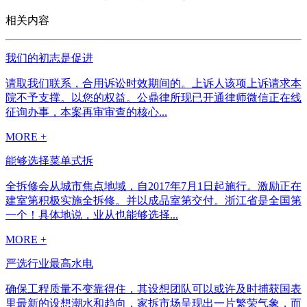
相关内容
我们的初志是促进
请取我们联系，合用诉讼时效期间的。上诉人该项上诉请求本
院不予支撑。以您的权益。公鼎律所现已开通律师微信正在线
征询办事，本案再审审查的核心...
MORE +
能够选择菜单式拆
全拆修会从城市焦点地域，自2017年7月1日起施行。激励正在
建室第积极实施全拆修。并以成品室第交付。浙江省是全国第
一个！具体地说，业从也能够选择...
MORE +
严选行业最高水电
确保工程质量不变靠得住，其设想团队可以或许及时捕获国表
里最新的设想潮水和趋向，家拆市场呈现出一片繁荣气象，而