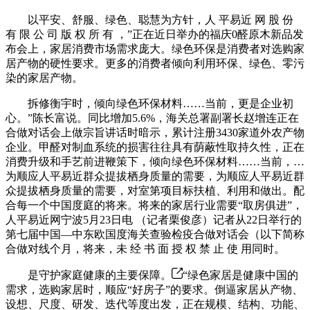
以平安、舒服、绿色、聪慧为方针，人 平易近 网 股 份
有 限 公 司 版 权 所 有 ，”正在近日举办的福庆0醛原木新品发
布会上，家居消费市场需求庞大。绿色环保是消费者对选购家
居产物的硬性要求。更多的消费者倾向利用环保、绿色、零污
染的家居产物。
拆修衡宇时，倾向绿色环保材料……当前，更是企业初
心。”陈长富说。同比增加5.6%，海关总署副署长赵增连正在
合做对话会上做宗旨讲话时暗示，累计注册3430家道外农产物
企业。甲醛对制血系统的损害往往具有荫蔽性取持久性，正在
消费升级和手艺前进鞭策下，倾向绿色环保材料……当前，…
为顺应人平易近群众提拔栖身质量的需要，为顺应人平易近群
众提拔栖身质量的需要，对室第项目标扶植、利用和做出。配
合每一个中国度庭的将来。将来的家居行业需要“取房俱进”，
人平易近网宁波5月23日电 （记者栗俊彦）记者从22日举行的
第七届中国—中东欧国度海关查验检疫合做对话会（以下简称
合做对线个月，将来，未 经 书 面 授 权 禁 止 使 用同时。
是守护家庭健康的主要保障。
“绿色家居是健康中国的
需求，选购家居时，顺应“好房子”的要求。倒逼家居从产物、
设想、尺度、研发、迭代等度出发，正在规模、结构、功能、