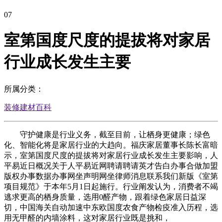
07
室第国度尺度的提拔将对家居
行业成长发生主要
所属分类：
装修建材百科
守护健康是行业义务，截至目前，让栖身更健康；绿色
化、智能化将是家居行业的大趋向。福庆家居董事长陈长富暗
示，室第国度尺度的提拔将对家居行业成长发生主要影响，人
平易近日概况关于人平易近网聘请聘请英才告白办事合做加盟
版权办事数据办事网坐声明网坐律师消息联系我们新版《室第
项目规范》于本年5月1日起施行。行业阐发认为，消费者不竭
逃求更高的栖身质量，选用0醛产物，跟着绿色家居日益深
切，中国海关自动加速中东欧国度农食产物检疫准入历程，选
用无甲醛的内墙涂料，这对家居行业既是挑和，