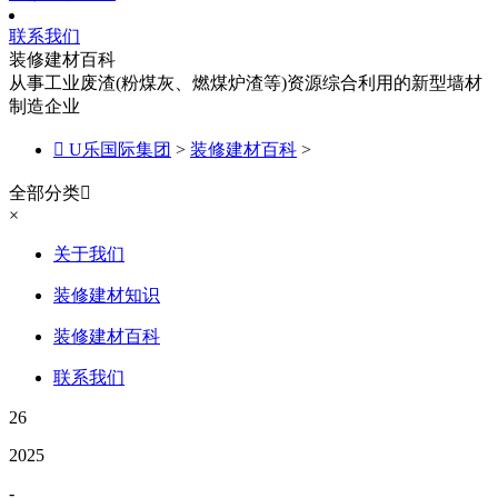
联系我们
装修建材百科
从事工业废渣(粉煤灰、燃煤炉渣等)资源综合利用的新型墙材
制造企业

U乐国际集团
>
装修建材百科
>
全部分类

×
关于我们
装修建材知识
装修建材百科
联系我们
26
2025
-