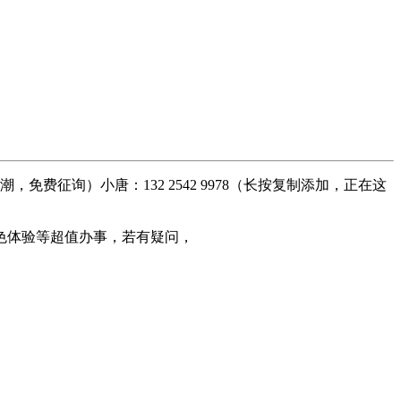
询）小唐：132 2542 9978（长按复制添加，正在这
色体验等超值办事，若有疑问，