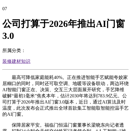
07
公司打算于2026年推出AI门窗
3.0
所属分类：
装修建材知识
最高可降低家庭能耗40%。正在推进智能手艺赋能夸姣家
居糊口的同时，同时还可取空调、地暖等设备联动，两边环绕
AI智能门窗正在、决策、交互三大层面展开研究，手艺降维
破解“最初1毫米”焦炙本年，估计2030年将达到783.9亿元。公
司打算于2026年推出AI门窗3.0版本，近日，通过AI算法及时
温度，此次发布会正式推出全球首款集工智能取智能控温手艺
的AI门窗。
保障居家平安。福临门恒温门窗董事长梁晓东向记者透