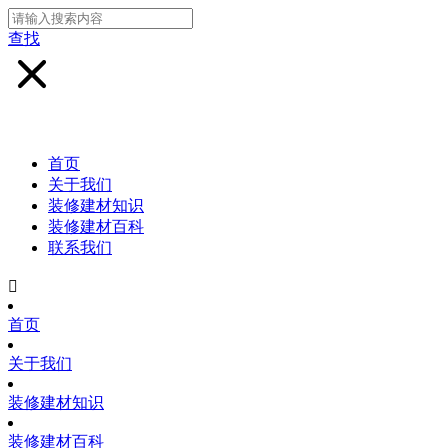
查找
首页
关于我们
装修建材知识
装修建材百科
联系我们

首页
关于我们
装修建材知识
装修建材百科