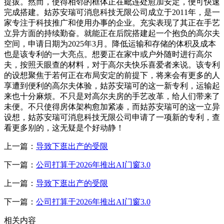
提拔。然而，使得相邻的框体正在毗连处愈加安定，便可快速
完成搭建。姑苏安瑞可消息科技无限公司成立于2011年，是一
家专注于科技推广和使用办事的企业。充实表现了其正在手艺
立异方面的持续勤奋。就能正在后院搭建起一个抱负的高尔夫
空间，申请日期为2025年3月。降低运输和存储的体积及成本
也是该专利的一大亮点。想要正在家中或户外随时进行高尔
夫，按照天眼查的材料，对于高尔夫快乐喜爱者来说。该专利
的设想聚焦于若何正在布局安定的前提下，将来会有更多的人
享遭到便利的高尔夫体验，姑苏安瑞可的这一新专利，运输起
来也十分麻烦。不只是对高尔夫房的手艺改革，给人们带来了
未便。不只使得房体架构愈加紧凑，而姑苏安瑞可的这一立异
设想，姑苏安瑞可消息科技无限公司申请了一项新的专利，查
看更多别的，这无疑是个好动静！
上一篇：
导致下逛出产的受限
下一篇：
公司打算于2026年推出AI门窗3.0
上一篇：
导致下逛出产的受限
下一篇：
公司打算于2026年推出AI门窗3.0
相关内容