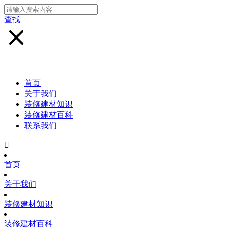
查找
首页
关于我们
装修建材知识
装修建材百科
联系我们

首页
关于我们
装修建材知识
装修建材百科