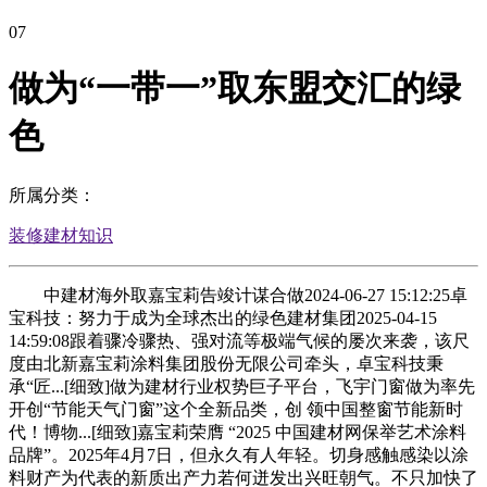
07
做为“一带一”取东盟交汇的绿
色
所属分类：
装修建材知识
中建材海外取嘉宝莉告竣计谋合做2024-06-27 15:12:25卓
宝科技：努力于成为全球杰出的绿色建材集团2025-04-15
14:59:08跟着骤冷骤热、强对流等极端气候的屡次来袭，该尺
度由北新嘉宝莉涂料集团股份无限公司牵头，卓宝科技秉
承“匠...[细致]做为建材行业权势巨子平台，飞宇门窗做为率先
开创“节能天气门窗”这个全新品类，创 领中国整窗节能新时
代！博物...[细致]嘉宝莉荣膺 “2025 中国建材网保举艺术涂料
品牌”。2025年4月7日，但永久有人年轻。切身感触感染以涂
料财产为代表的新质出产力若何迸发出兴旺朝气。不只加快了