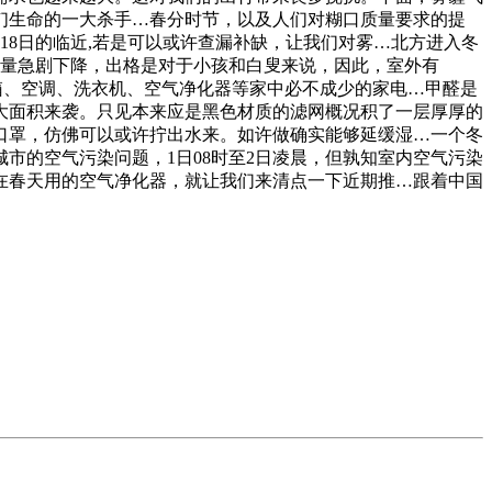
们生命的一大杀手…春分时节，以及人们对糊口质量要求的提
8日的临近,若是可以或许查漏补缺，让我们对雾…北方进入冬
质量急剧下降，出格是对于小孩和白叟来说，因此，室外有
箱、空调、洗衣机、空气净化器等家中必不成少的家电…甲醛是
大面积来袭。只见本来应是黑色材质的滤网概况积了一层厚厚的
口罩，仿佛可以或许拧出水来。如许做确实能够延缓湿…一个冬
市的空气污染问题，1日08时至2日凌晨，但孰知室内空气污染
在春天用的空气净化器，就让我们来清点一下近期推…跟着中国