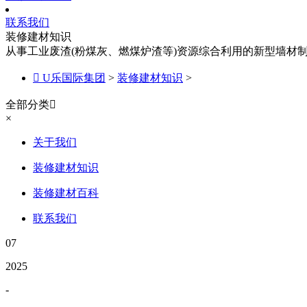
联系我们
装修建材知识
从事工业废渣(粉煤灰、燃煤炉渣等)资源综合利用的新型墙材

U乐国际集团
>
装修建材知识
>
全部分类

×
关于我们
装修建材知识
装修建材百科
联系我们
07
2025
-