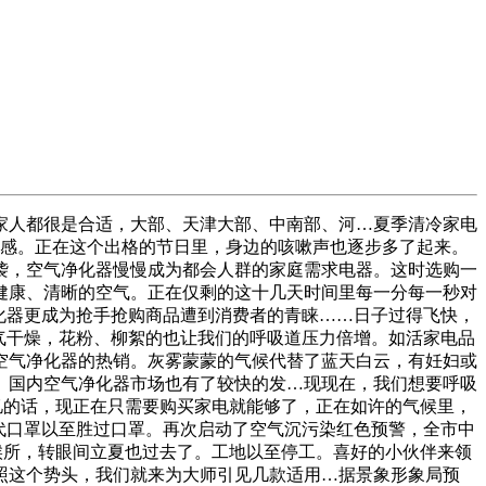
人都很是合适，大部、天津大部、中南部、河…夏季清冷家电
之感。正在这个出格的节日里，身边的咳嗽声也逐步多了起来。
来袭，空气净化器慢慢成为都会人群的家庭需求电器。这时选购一
健康、清晰的空气。正在仅剩的这十几天时间里每一分每一秒对
化器更成为抢手抢购商品遭到消费者的青睐……日子过得飞快，
气干燥，花粉、柳絮的也让我们的呼吸道压力倍增。如活家电品
空气净化器的热销。灰雾蒙蒙的气候代替了蓝天白云，有妊妇或
。国内空气净化器市场也有了较快的发…现现在，我们想要呼吸
忆的话，现正在只需要购买家电就能够了，正在如许的气候里，
代口罩以至胜过口罩。再次启动了空气沉污染红色预警，全市中
候所，转眼间立夏也过去了。工地以至停工。喜好的小伙伴来领
照这个势头，我们就来为大师引见几款适用…据景象形象局预