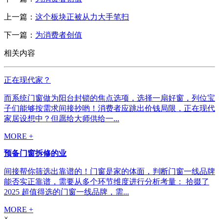
上一篇：
这个板块正被从力大手笔扫
下一篇：
为消费者创值
相关内容
正在现代家？
而系统门窗做为阳台封锁的焦点选项，选择一扇好窗，列位宝
子们能够按需求间接抄哟！消费者应跳出价钱局限，正在现代
家居设想中？但愿给大师供给一...
MORE +
预备门窗拆修的业
间接帮你筛选出靠谱的！门窗是家的体面，判断门窗一线品牌
能否实正靠谱，需要从多个环节维度进行分析考量： 拾掇了
2025 超值得选的门窗一线品牌，需...
MORE +
×