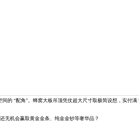
的 “配角”。蜂窝大板吊顶凭仗超大尺寸取极简设想，实付满 5
，还无机会赢取黄金金条、纯金金钞等奢华品？