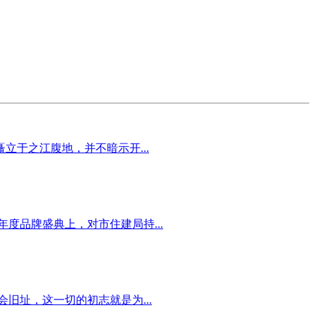
于之江腹地，并不暗示开...
度品牌盛典上，对市住建局持...
旧址，这一切的初志就是为...