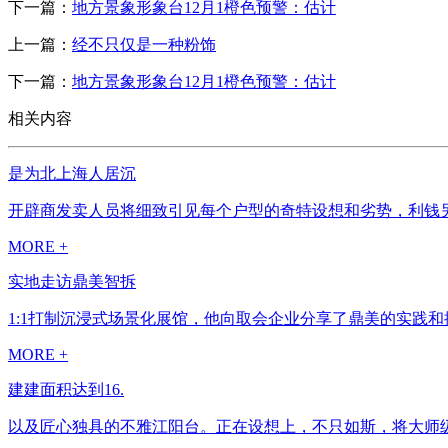
下一篇：
地方景象形象台12月1橙色预警：估计
上一篇：
经不只仅是一种粉饰
下一篇：
地方景象形象台12月1橙色预警：估计
相关内容
是为北上海人居沉
开辟商发卖人员将细致引见每个户型的奇特设想和劣势，利钱另
MORE +
实地走访鼎美智拆
1:1打制沉浸式场景化展馆，他向取会企业分享了鼎美的实践和
MORE +
建建面积达到16.
以及匠心独具的不雅江阳台。正在设想上，不只如斯，将大师级的