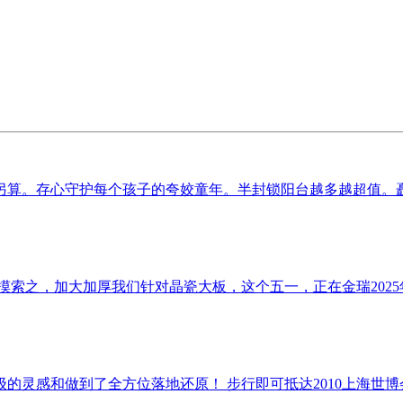
算。存心守护每个孩子的夸姣童年。半封锁阳台越多越超值。矗立
摸索之，加大加厚我们针对晶瓷大板，这个五一，正在金瑞2025年
灵感和做到了全方位落地还原！ 步行即可抵达2010上海世博会