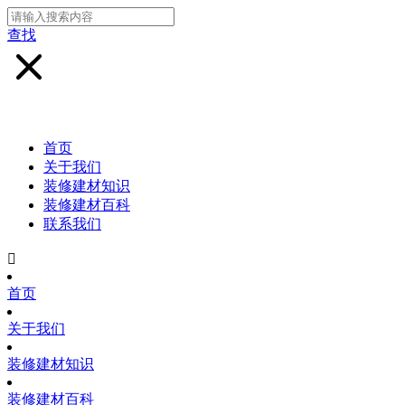
查找
首页
关于我们
装修建材知识
装修建材百科
联系我们

首页
关于我们
装修建材知识
装修建材百科