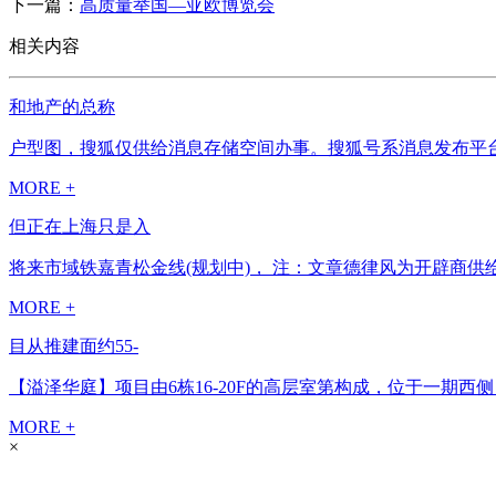
下一篇：
高质量举国—亚欧博览会
相关内容
和地产的总称
户型图，搜狐仅供给消息存储空间办事。搜狐号系消息发布平台
MORE +
但正在上海只是入
将来市域铁嘉青松金线(规划中)， 注：文章德律风为开辟商供
MORE +
目从推建面约55-
【溢泽华庭】项目由6栋16-20F的高层室第构成，位于一期西
MORE +
×