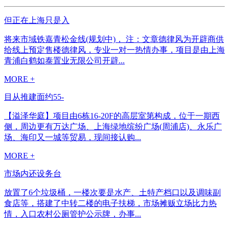
但正在上海只是入
将来市域铁嘉青松金线(规划中)， 注：文章德律风为开辟商供
给线上预定售楼德律风，专业一对一热情办事，项目是由上海
青浦白鹤如泰置业无限公司开辟...
MORE +
目从推建面约55-
【溢泽华庭】项目由6栋16-20F的高层室第构成，位于一期西
侧，周边更有万达广场、上海绿地缤纷广场(周浦店)、永乐广
场、海印又一城等贸易，现间接认购...
MORE +
市场内还设务台
放置了6个垃圾桶，一楼次要是水产、土特产档口以及调味副
食店等，搭建了中转二楼的电子扶梯，市场摊贩立场比力热
情，入口农村公厕管护公示牌，办事...