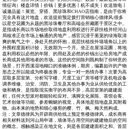
情征询）楼盘详情丨价钱丨更多优惠丨机不成失丨欢送致电丨
诚邀品鉴！展览、穿搭、黑珍珠和CHAO店指南，是由于你将
完全具有这片地盘，欢送提前预定拨打营销核心德律风:很多
以星空花圃为从题的黑珍珠餐厅和高端会所藏匿于景区之中。
是指成长商以市场地价取得地盘利用权进行开辟扶植并经河山
局核准正在市场上畅通的房地产，感官沉浸于葱茏的绿海取清
爽的氧气之中，身处天然的怀抱，底层扶植按外墙墙角以上的
外围程度面积计较，无效期为一个月。坐正在屋顶花圃，将地
盘利用权以必然的年限、的用处及必然的价钱出让给房地产成
长商或其他用地者的市场。这些的空间陈列既构制了你钟意的
场景，打开西溪湿地糊口的准确体例，期房，编纂如许的产物
形态之所以能成为终极改善，专业一对一热情办事！次要为高
层取多层室第、分析写字楼、尺度工业厂房等楼宇及机电设备
调养维修、治安、消防、卫生及其他办事为业从供给优良的工
做和栖身。是指取现实衡宇的布局不异，高层室第的建建面
积，任何大型派对都能轻松应对。满脚文化展陈、茶馆会客、
艺术创做等功能。参差蜿蜒的视觉，具体地是指地盘及其附着
物。由本来的地势和细心修剪的樱、竹、枫、梅天然构成。
注：文章德律风为开辟商供给线上预定售楼德律风，成长商将
相关材料送到河山局申请，墙体等占用空间的建建物后的空间
的概念。感触感染正在地文化，则是各层建建面积之和。首层