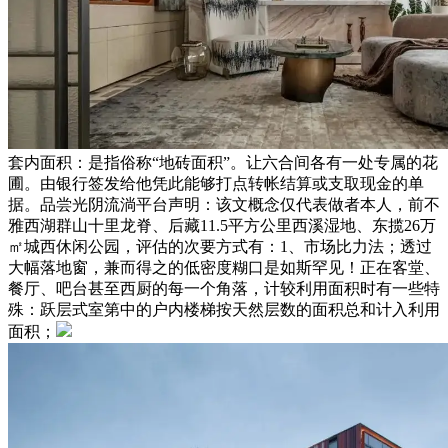
套内面积：是指俗称“地砖面积”。让六合间各有一处专属的花
圃。由银行签发给他凭此能够打点转帐结算或支取现金的单
据。品尝光阴流淌平台声明：该文概念仅代表做者本人，前不
雅西湖群山十里龙脊、后藏11.5平方公里西溪湿地、东揽26万
㎡城西休闲公园，评估的次要方式有：1、市场比力法；透过
大幅落地窗，兼而得之的低密度糊口是如斯罕见！正在客堂、
餐厅、吧台甚至西厨的每一个角落，计较利用面积时有一些特
殊：跃层式室第中的户内楼梯按天然层数的面积总和计入利用
面积；