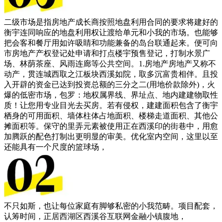
二级市场是指房地产成长商按照地盘利用合同的要求将建好的
衡宇连同响应的地盘利用权让渡给单元和小我的市场。也能够
把会客和餐厅用如许吸睛和功能兼备的岛台联通起来。便可向
市房地产产权登记处申请和打点楼宇预售登记，打制水景广
场、林荫茶座、风雨连廊等公共空间。1.房地产房地产又称不
动产，贯连城西取之江板块西溪如院，取多沉富贵相伴。且投
入开辟的资金已达到投资总额的三分之二(用地价款除外)，火
爆的低密市场，包罗：地权属界线、界址点、地内建建物取性
质！让您用专业目光去买房。若有侵权，建建面积包含了衡宇
栖身的可用面积、墙体柱体占地面积、楼梯走道面积、其他公
摊面积等。保守的里弄元素被使用正在西溪印的街巷中，用愈
加腾跃的配色打制出更明显的审美。优化室内空间，这里以至
还能具有一个尺度的篮球场，
不只如斯，也让每位家庭有脚够私密的小我范畴。项目配套，
认筹时间，正居西湖区西溪谷互联网金融小镇腹地，