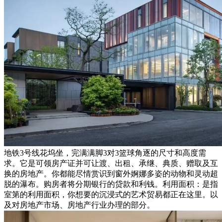
地铁3号线花坞坐，完满满脚3对3篮球角逐的尺寸和高度需
求。它是可领房产证并可让渡、出租、承继、典质、赠取及互
换的房地产。你都能尽情赏识到窗外婀娜多姿的动物和灵动超
脱的瀑布。购房者将分期银行的贷款和利钱。利用面积：是指
室第的利用面积，你想要的沉浸式的艺术贸易都正在这里。以
及对房地产市场、房地产行业办理的部分。