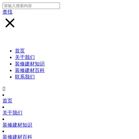
查找
首页
关于我们
装修建材知识
装修建材百科
联系我们

首页
关于我们
装修建材知识
装修建材百科