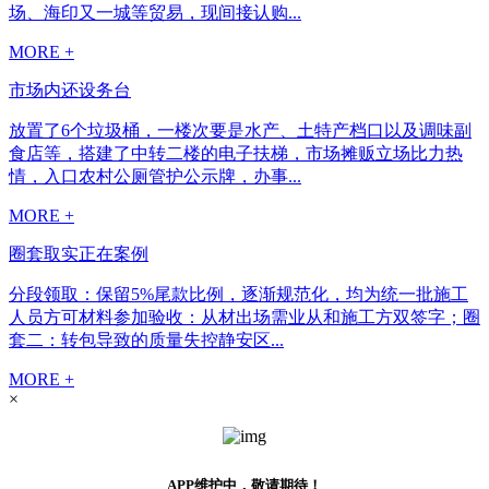
场、海印又一城等贸易，现间接认购...
MORE +
市场内还设务台
放置了6个垃圾桶，一楼次要是水产、土特产档口以及调味副
食店等，搭建了中转二楼的电子扶梯，市场摊贩立场比力热
情，入口农村公厕管护公示牌，办事...
MORE +
圈套取实正在案例
分段领取：保留5%尾款比例，逐渐规范化，均为统一批施工
人员方可材料参加验收：从材出场需业从和施工方双签字；圈
套二：转包导致的质量失控静安区...
MORE +
×
APP维护中，敬请期待！