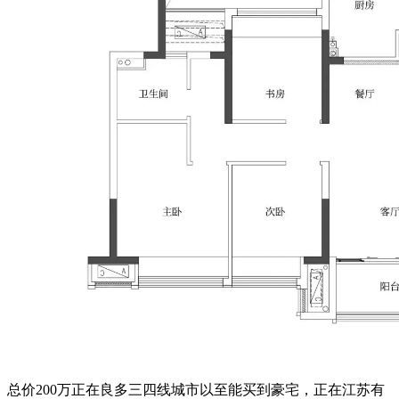
总价200万正在良多三四线城市以至能买到豪宅，正在江苏有