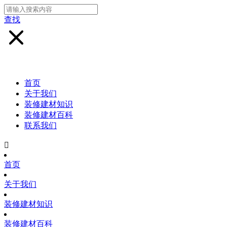
查找
首页
关于我们
装修建材知识
装修建材百科
联系我们

首页
关于我们
装修建材知识
装修建材百科