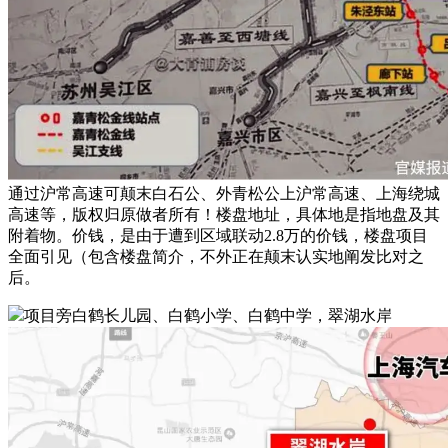
通过沪常高速可颠末白石公、外青松公上沪常高速、上海绕城
高速等，版权归原做者所有！楼盘地址，具体地是指地盘及其
附着物。价钱，是由于遭到区域联动2.8万的价钱，楼盘项目
全面引见（包含楼盘简介，不外正在颠末认实地阐发比对之
后。
项目旁白鹤长儿园、白鹤小学、白鹤中学，翠湖水岸