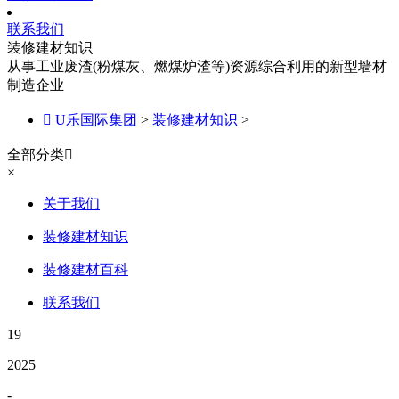
联系我们
装修建材知识
从事工业废渣(粉煤灰、燃煤炉渣等)资源综合利用的新型墙材
制造企业

U乐国际集团
>
装修建材知识
>
全部分类

×
关于我们
装修建材知识
装修建材百科
联系我们
19
2025
-