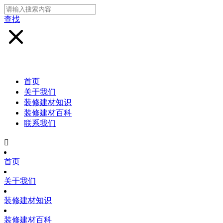
查找
首页
关于我们
装修建材知识
装修建材百科
联系我们

首页
关于我们
装修建材知识
装修建材百科