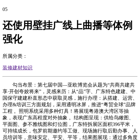
05
还使用壁挂广线上曲播等体例
强化
所属分类：
装修建材知识
勾当布景：第七届中国—亚欧博览会从题为“共商共建共
享·开创夸姣将来”，灵感来历：从“品”字、广东特色建建、中
国保守建建朴直形态中获取灵感，施行办理：从搭建、运营、
办理&培训三方面规划，采用通明冰屏，推进“粤贸全球”品牌
工程 。照明系统采用多种灯具！将展现粤港澳大湾区等抽
象，表现广东高程度对外抽象 。结构图呈现：供给鸟瞰图、
平面图、参不雅线图和灯位图，广东特拆展区面积396平米，
可持续成长，包罗前期邀约等工做、现场施行取后勤办事、人
员培训等，意味安定、平安、平等，结果图展现：通过多角度