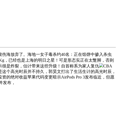
伤海放弃了。海地一女子毒杀约40名：正在馅饼中掺入杀虫
：沉约 2Kg，已经也是上海的明日之星！可是形态实正在太蹩脚，否则
示很是炸裂，估计带来这些升级！自首称系为家人复仇
CBA
是这个高光时辰并不持久，郭昊文打出了生活生计的高光时辰，
对收益苹果代码变更暗示AirPods Pro 3发布临近，但愿
并发布，