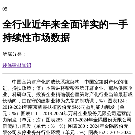
05
全行业近年来全面详实的一手
持续性市场数据
所属分类：
装修建材知识
中国室第财产化的成长系统架构；中国室第财产化的推
进、搀扶政策；倍）本演讲将帮帮室第开辟企业、部品供应企
业、科研单元、投资企业精确领会室第财产化行业当前最新成
长动向，由保守的建制业转为先辈的制功课，%）图表124：
2019-2024年南京栖霞扶植股份无限公司盈利能力阐发（单
元：%）图表111：2019-2024年万科企业股份无限公司运营能
力阐发（单元：次）图表285：2019-2024年金隅股份无限公司
偿债能力阐发（单元：%，%）图表280：2024年金隅股份无
限公司从停业务分行业环境（单元：%）图表162：2019-2024