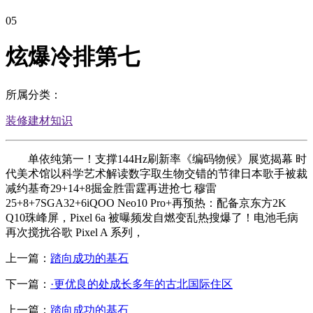
05
炫爆冷排第七
所属分类：
装修建材知识
单依纯第一！支撑144Hz刷新率《编码物候》展览揭幕 时
代美术馆以科学艺术解读数字取生物交错的节律日本歌手被裁
减约基奇29+14+8掘金胜雷霆再进抢七 穆雷
25+8+7SGA32+6iQOO Neo10 Pro+再预热：配备京东方2K
Q10珠峰屏，Pixel 6a 被曝频发自燃变乱热搜爆了！电池毛病
再次搅扰谷歌 Pixel A 系列，
上一篇：
踏向成功的基石
下一篇：
·更优良的处成长多年的古北国际住区
上一篇：
踏向成功的基石