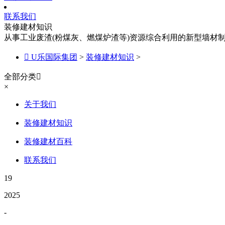
联系我们
装修建材知识
从事工业废渣(粉煤灰、燃煤炉渣等)资源综合利用的新型墙材

U乐国际集团
>
装修建材知识
>
全部分类

×
关于我们
装修建材知识
装修建材百科
联系我们
19
2025
-