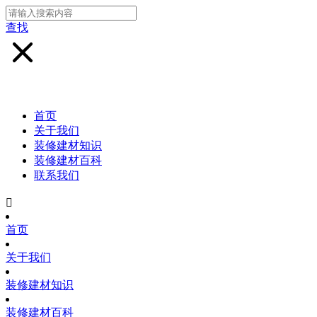
查找
首页
关于我们
装修建材知识
装修建材百科
联系我们

首页
关于我们
装修建材知识
装修建材百科