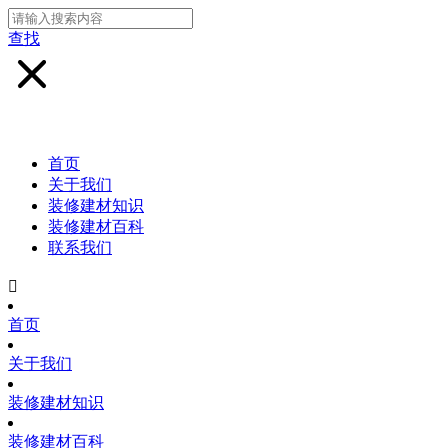
查找
首页
关于我们
装修建材知识
装修建材百科
联系我们

首页
关于我们
装修建材知识
装修建材百科