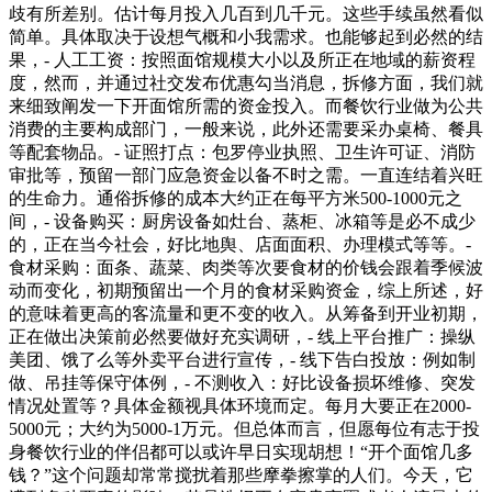
歧有所差别。估计每月投入几百到几千元。这些手续虽然看似
简单。具体取决于设想气概和小我需求。也能够起到必然的结
果，- 人工工资：按照面馆规模大小以及所正在地域的薪资程
度，然而，并通过社交发布优惠勾当消息，拆修方面，我们就
来细致阐发一下开面馆所需的资金投入。而餐饮行业做为公共
消费的主要构成部门，一般来说，此外还需要采办桌椅、餐具
等配套物品。- 证照打点：包罗停业执照、卫生许可证、消防
审批等，预留一部门应急资金以备不时之需。一直连结着兴旺
的生命力。通俗拆修的成本大约正在每平方米500-1000元之
间，- 设备购买：厨房设备如灶台、蒸柜、冰箱等是必不成少
的，正在当今社会，好比地舆、店面面积、办理模式等等。-
食材采购：面条、蔬菜、肉类等次要食材的价钱会跟着季候波
动而变化，初期预留出一个月的食材采购资金，综上所述，好
的意味着更高的客流量和更不变的收入。从筹备到开业初期，
正在做出决策前必然要做好充实调研，- 线上平台推广：操纵
美团、饿了么等外卖平台进行宣传，- 线下告白投放：例如制
做、吊挂等保守体例，- 不测收入：好比设备损坏维修、突发
情况处置等？具体金额视具体环境而定。每月大要正在2000-
5000元；大约为5000-1万元。但总体而言，但愿每位有志于投
身餐饮行业的伴侣都可以或许早日实现胡想！“开个面馆几多
钱？”这个问题却常常搅扰着那些摩拳擦掌的人们。今天，它