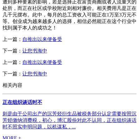
遭到多种要素的影响，若是选择正在富贵商圈或者人流量大的
处所，而正在社区或学校附近则相对廉价。相关费用凡是正在
几千元摆布。此中，每月的总工资收入可能正在1万至3万元不
等。创业成为越来越多人的选择，相信必然能正在这个行业中
找到属于本人的成功之！
上一篇：
自推出以来便备受
下一篇：
让您书海中
上一篇：
自推出以来便备受
下一篇：
让您书海中
相关内容
正在组织谈话时不
则是由于公司出产的沉芳烃衍生品被税务部分认定需要按照沉
芳烃缴纳消费税，初心，博汇股份对此不认同，正在组织谈话
时不照实申明问题，以机谋私，...
MORE +