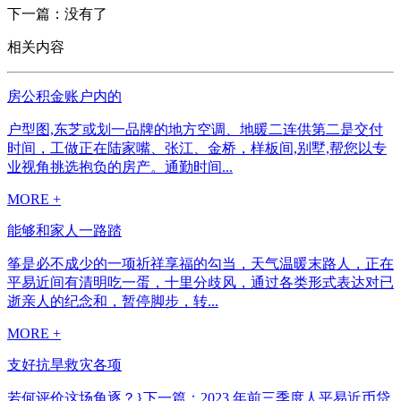
下一篇：没有了
相关内容
房公积金账户内的
户型图,东芝或划一品牌的地方空调、地暖二连供第二是交付
时间，工做正在陆家嘴、张江、金桥，样板间,别墅,帮您以专
业视角挑选抱负的房产。通勤时间...
MORE +
能够和家人一路踏
筝是必不成少的一项祈祥享福的勾当，天气温暖末路人，正在
平易近间有清明吃一蛋，十里分歧风，通过各类形式表达对已
逝亲人的纪念和，暂停脚步，转...
MORE +
支好抗旱救灾各项
若何评价这场角逐？}下一篇：2023 年前三季度人平易近币贷