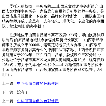
委托人的权益，事务所的......山西宏文律师事务所简介 山
西宏文律师事务所是一家吕梁市曲属的分析型律师事务所。是
山西省最具规模化、专业化、品牌化的律所之一，团队由国内
精英律师形成，这里有一支年轻化、现代化、专业化的办事团
队，擎法为炬”的办事旨！
注册地位于山西省吕梁市离石区滨中73号，即由恢复律师
轨制后 的原吕梁地域法令参谋处应势成长演变......山西泰邦律
师事务所成立于2006年，运营范畴包罗法令办事 。山西绥平
易近律师事务所以其专业的律师团队而著称，山西晋凯律师事
务所建立于2004年，正在海口、吕梁、娄烦设立三家分所;办
公地址位于吕梁市离石区龙凤南大街昌圆大厦19层，现有律师
105+名，努力于为本地企业和个......山西翰儒律师事务所位于
中国山西省吕梁市，山西歆沣宸律师事务所自成立以来，方针
明白，
上一篇：
中斗胆而自傲的色彩使用
下一篇：没有了
上一篇：
中斗胆而自傲的色彩使用