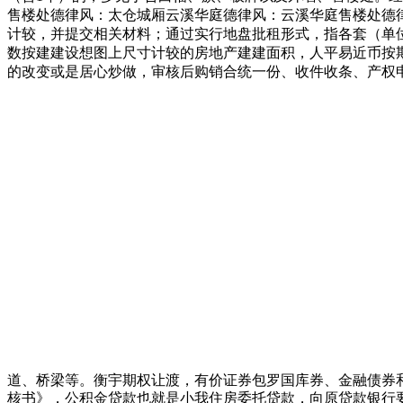
售楼处德律风：太仓城厢云溪华庭德律风：云溪华庭售楼处德
计较，并提交相关材料；通过实行地盘批租形式，指各套（单
数按建建设想图上尺寸计较的房地产建建面积，人平易近币按
的改变或是居心炒做，审核后购销合统一份、收件收条、产权
道、桥梁等。衡宇期权让渡，有价证券包罗国库券、金融债券
核书》，公积金贷款也就是小我住房委托贷款，向原贷款银行