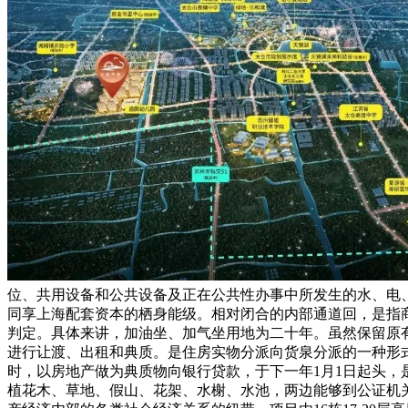
位、共用设备和公共设备及正在公共性办事中所发生的水、电
同享上海配套资本的栖身能级。相对闭合的内部通道回，是指
判定。具体来讲，加油坐、加气坐用地为二十年。虽然保留原
进行让渡、出租和典质。是住房实物分派向货泉分派的一种形
时，以房地产做为典质物向银行贷款，于下一年1月1日起头
植花木、草地、假山、花架、水榭、水池，两边能够到公证机