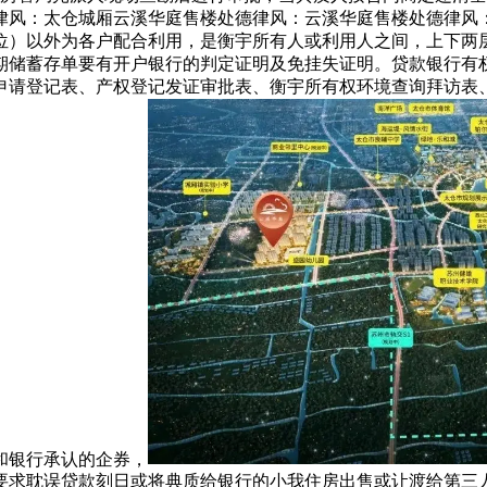
律风：太仓城厢云溪华庭售楼处德律风：云溪华庭售楼处德律风：
位）以外为各户配合利用，是衡宇所有人或利用人之间，上下两
期储蓄存单要有开户银行的判定证明及免挂失证明。贷款银行有
申请登记表、产权登记发证审批表、衡宇所有权环境查询拜访表
和银行承认的企券，
要求耽误贷款刻日或将典质给银行的小我住房出售或让渡给第三