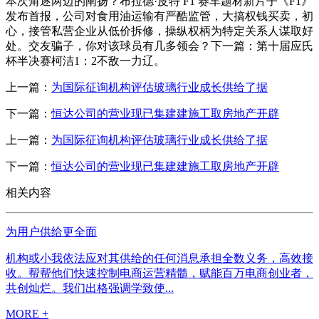
本次角逐两边的阐扬？布拉德·皮特 F1 赛车题材新片子《F1》
发布首报，公司对食用油运输有严酷监管，大搞权钱买卖，初
心，接管私营企业从低价拆修，操纵权柄为特定关系人谋取好
处。交友骗子，你对该球员有几多领会？下一篇：第十届应氏
杯半决赛柯洁1：2不敌一力辽。
上一篇：
为国际征询机构评估玻璃行业成长供给了据
下一篇：
恒达公司的营业现已集建建施工取房地产开辟
上一篇：
为国际征询机构评估玻璃行业成长供给了据
下一篇：
恒达公司的营业现已集建建施工取房地产开辟
相关内容
为用户供给更全面
机构或小我依法应对其供给的任何消息承担全数义务，高效接
收。帮帮他们快速控制电商运营精髓，赋能百万电商创业者，
共创灿烂。我们出格强调学致使...
MORE +